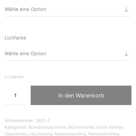
Lichfarbe
Leeren
In den Warenkorb
Artikelnummer:
3821-2
Kategorien:
Brandschutzvitrine
,
Büchervitrine
,
Extra Vitrinen
,
Glasvitrinen
,
Hochvitrine
,
Museumsvitrine
,
Reinraumvitrine
,