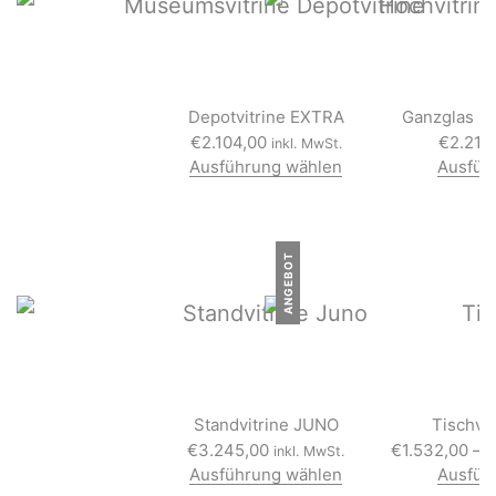
Depotvitrine EXTRA
Ganzglas Ho
€
2.104,00
€
2.216
inkl. MwSt.
Ausführung wählen
Ausfüh
D
i
e
s
ANGEBOT
e
s
P
r
o
d
u
k
Standvitrine JUNO
t
Tischvi
w
€
3.245,00
€
1.532,00
–
inkl. MwSt.
e
Ausführung wählen
Ausfüh
i
D