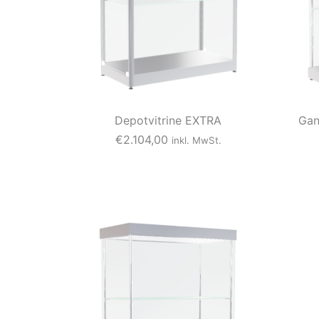
Depotvitrine EXTRA
Gan
€
2.104,00
inkl. MwSt.
D
i
e
s
e
s
P
r
o