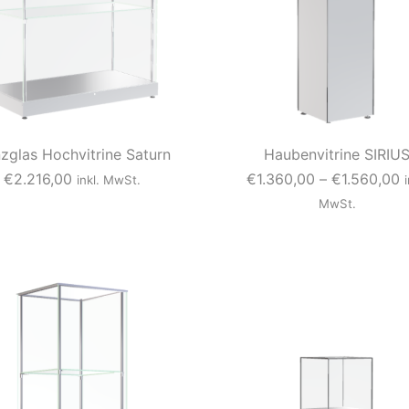
zglas Hochvitrine Saturn
Haubenvitrine SIRIU
P
€
2.216,00
€
1.360,00
–
€
1.560,00
inkl. MwSt.
r
MwSt.
e
D
i
i
D
e
s
i
s
e
s
e
s
p
s
e
a
P
s
n
r
P
n
o
r
e