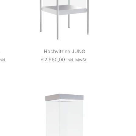
S
Hochvitrine JUNO
€
2.960,00
inkl.
inkl. MwSt.
D
i
e
s
e
s
P
r
o