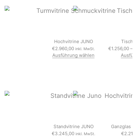
Hochvitrine JUNO
Tischv
€
2.960,00
€
1.256,00
–
€
inkl. MwSt.
Ausführung wählen
Ausfüh
D
i
e
s
e
s
P
r
o
d
u
k
Standvitrine JUNO
t
Ganzglas Ho
w
€
3.245,00
€
2.216
inkl. MwSt.