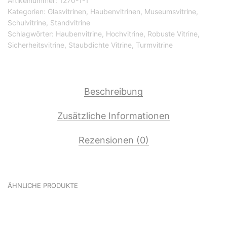
Artikelnummer:
1270-1-1
Kategorien:
Glasvitrinen
,
Haubenvitrinen
i
,
Museumsvitrine
,
Schulvitrine
,
Standvitrine
s
Schlagwörter:
Haubenvitrine
,
Hochvitrine
,
Robuste Vitrine
,
€
Sicherheitsvitrine
,
Staubdichte Vitrine
,
Turmvitrine
1
.
7
Beschreibung
6
Zusätzliche Informationen
0
,
Rezensionen (0)
0
0
ÄHNLICHE PRODUKTE