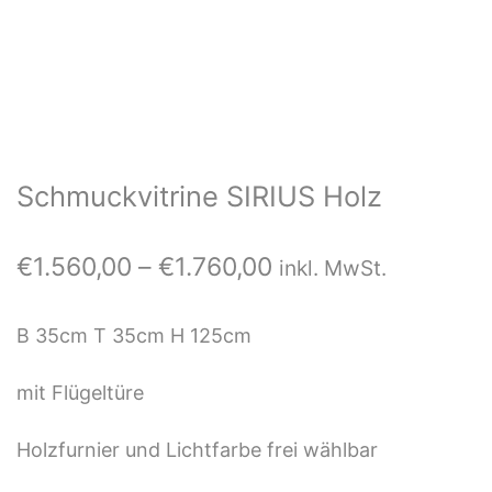
Schmuckvitrine SIRIUS Holz
P
€
1.560,00
–
€
1.760,00
inkl. MwSt.
r
e
B 35cm T 35cm H 125cm
i
mit Flügeltüre
s
s
Holzfurnier und Lichtfarbe frei wählbar
p