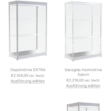
Depotvitrine EXTRA
Ganzglas Hochvitrine
Saturn
€
2.104,00
inkl. MwSt.
€
2.216,00
Ausführung wählen
inkl. MwSt.
D
Ausführung wählen
i
D
e
i
s
e
e
s
s
e